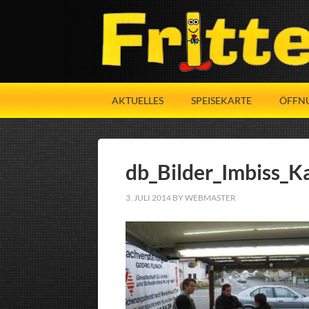
AKTUELLES
SPEISEKARTE
ÖFFN
db_Bilder_Imbiss_K
3. JULI 2014
BY
WEBMASTER